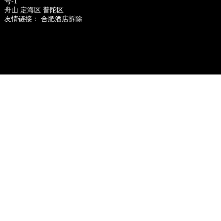
号-1
舟山
定海区
普陀区
友情链接：
合肥酒店拆除