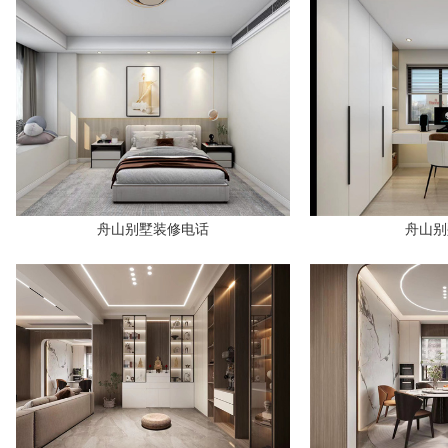
舟山别墅装修电话
舟山别