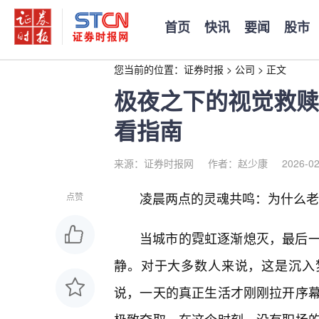
首页
快讯
要闻
股市
您当前的位置：
证券时报
>
公司
>
正文
极夜之下的视觉救赎
看指南
来源：证券时报网
作者：赵少康
2026-02
凌晨两点的灵魂共鸣：为什么老
点赞
当城市的霓虹逐渐熄灭，最后
静。对于大多数人来说，这是沉入
说，一天的真正生活才刚刚拉开序