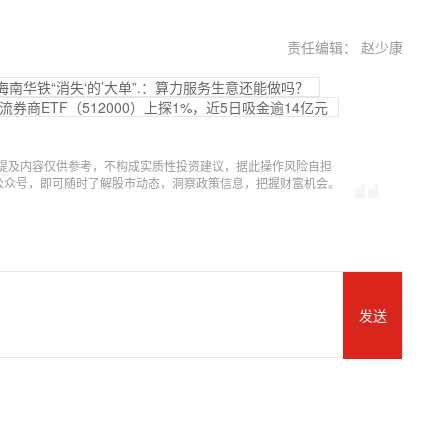
责任编辑： 赵少康
海南华铁“消失‘的’大单”.：算力服务生意还能做吗？
券商ETF（512000）上探1%，近5日吸金逾14亿元
提及内容仅供参考，不构成实质性投资建议，据此操作风险自担
信公众号，即可随时了解股市动态，洞察政策信息，把握财富机会。
发送