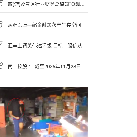
旅{游}及景区行业财务总监CFO观察：西域旅游戴金亚年龄59岁为行业最年长 大专学历 薪酬为46万元
从源头压—缩金融黑灰产生存空间
汇丰上调英伟达评级 目标—股价从200美元上调至320美元
南山控股.：.截至2025年11月28日公司股东人数为47022户