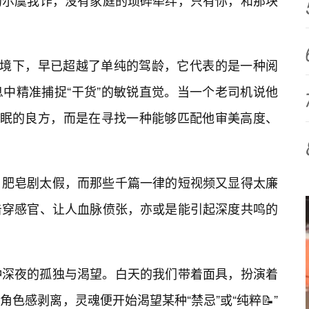
的尔虞我诈，没有家庭的琐碎牵绊，只有你，和那块
语境下，早已超越了单纯的驾龄，它代表的是一种阅
中精准捕捉“干货”的敏锐直觉。当一个老司机说他
助眠的良方，而是在寻找一种能够匹配他审美高度、
肥皂剧太假，而那些千篇一律的短视频又显得太廉
击穿感官、让人血脉偾张，亦或是能引起深度共鸣的
种深夜的孤独与渴望。白天的我们带着面具，扮演着
色感剥离，灵魂便开始渴望某种“禁忌”或“纯粹📝”