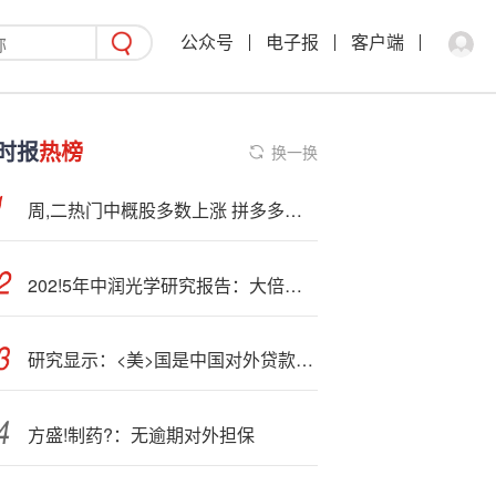
公众号
电子报
客户端
时报
热榜
换一换
周,二热门中概股多数上涨 拼多多跌3.35%，蔚来涨10.02%
202!5年中润光学研究报告：大倍率变焦国内龙头，点睛无人机+移动机器人新领域（附下载）
研究显示：<美>国是中国对外贷款的最大接受国
方盛!制药?：无逾期对外担保