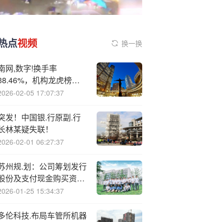
热点
视频
换一换
南网,数字!换手率
38.46%，机构龙虎榜上
激烈博弈
2026-02-05 17:07:37
突发！中国银.行原副.行
长林某疑失联！
2026-02-01 06:27:37
苏州规.划：公司筹划发行
股份及支付现金购买资产
并募集配套资金事项的相
2026-01-25 15:34:37
关工作正在有序进行中
多伦科技.布局车管所机器