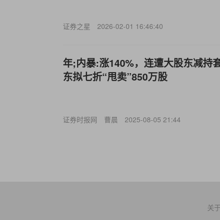
证券之星
2026-02-01 16:46:40
年;内暴:涨140%，连遭大股东减持
东拟七折“甩卖”850万股
证券时报网
曹晨
2025-08-05 21:44
关