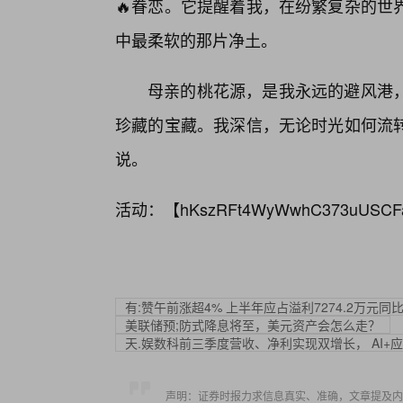
🔥眷恋。它提醒着我，在纷繁复杂的世
中最柔软的那片净土。
母亲的桃花源，是我永远的避风港
珍藏的宝藏。我深信，无论时光如何流
说。
活动：【
hKszRFt4WyWwhC373uUSCF
有:赞午前涨超4% 上半年应占溢利7274.2万元同
美联储预;防式降息将至，美元资产会怎么走？
天.娱数科前三季度营收、净利实现双增长， AI+
声明：证券时报力求信息真实、准确，文章提及内