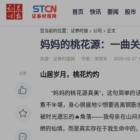
首页
快讯
要闻
股市
您当前的位置：
证券时报
>
公司
>
正文
妈妈的桃花源：一曲关
来源：证券时报网
作者：宋晓军
2026-02-07 
山居岁月，桃花灼灼
点赞
“妈妈的桃花源真美”，这句简单的
惫不🎯堪，身心俱疲地💡想要逃离钢
被时光遗忘的🔥角落——我母亲在山间
缈的仙境，而是真实存在于我生命中的